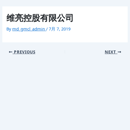
Skip
Post
Mai
to
navigation
维亮控股有限公司
content
Men
By
md_gmcl_admin
/
7月 7, 2019
首页
关于我们
PREVIOUS
NEXT
我们的业务
联络方法
English
繁體中文
首页
Menu
关于我们